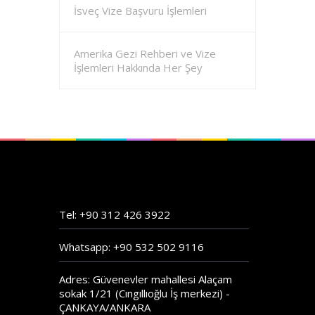
İsveç Vize Başvuru İşlemleri
Amerika Gezi Rehberi ve Vize
İşlemleri Hakkında Her Şey
Tel: +90 312 426 3922
Whatsapp: +90 532 502 9116
Adres: Güvenevler mahallesi Alaçam
sokak 1/21 (Cıngıllıoğlu İş merkezi) -
ÇANKAYA/ANKARA