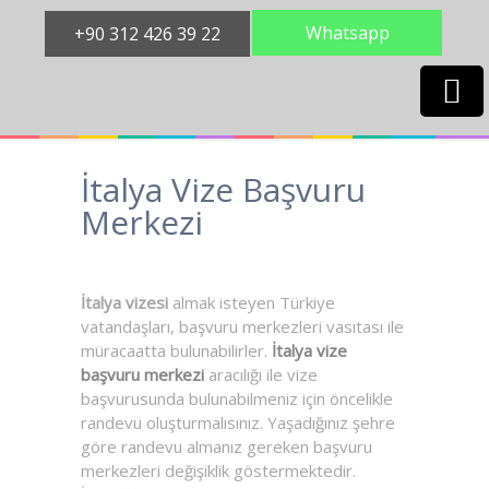
Whatsapp
+90 312 426 39 22
İtalya Vize Başvuru
Merkezi
İtalya vizesi
almak isteyen Türkiye
vatandaşları, başvuru merkezleri vasıtası ile
müracaatta bulunabilirler.
İtalya vize
başvuru merkezi
aracılığı ile vize
başvurusunda bulunabilmeniz için öncelikle
randevu oluşturmalısınız. Yaşadığınız şehre
göre randevu almanız gereken başvuru
merkezleri değişiklik göstermektedir.